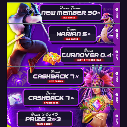
INFO
Bonus New Member 50%
INFO
BONUS NEW MEMBER
50%
Syarat & Ketentuan
1. Minimal Deposit 20.000
2. Maksimal Bonus yang diberikan Rp 10.000,
Bonus Harus di
Bonus Harian 5%
Klaim Sebelum Saldo Dimainkan
INFO
BONUS HARIAN 5%
3. Bonus diberikan hanya 1x saat Deposit Perdana
Syarat & Ketentuan
4.
Syarat Tarik Dana harus mencapai TURNOVER / TOTAL
1. Minimal Deposit Rp 100.000
BETTINGAN x5 dari Jumlah Deposit + Bonus
2. Maksimal Bonus Rp 25.000,
WAJIB KLAIM saat melakukan
Bonus Turnover Slot Online & Fish
Contoh: Deposit 20.000 + Bonus 10.000 = 30.000 X 5 = 150.000
deposit
INFO
(Turnover / Total Bettingan yang harus dicapai)
BONUS TURNOVER SLOT ONLINE & FISH 0.4%
3. Klaim Bonus Berlaku 1 Hari Sekali pada hari yang sama
5. Dilarang melakukan kecurangan dalam bentuk apapun, dan
Syarat & Ketentuan
(terhitung dalam waktu server zona waktu WIB)
dilarang menggunakan lebih dari 1 akun
1. Member wajib bermain di SLOT GAME / FISH untuk setiap game
4.
Syarat Withdraw / Tarik Dana harus mencapai TURNOVER /
6.
Segala tidak kecurangan, BONUS HUNTER maka akun akan di
/ provider
Bonus Cashback Live Casino
TOTAL BETTINGAN X3 dari Jumlah Deposit + Bonus
BLOKIR secara permanent dan seluruh saldo dianggap hangus
2.
Bonus Turnover dihitung dari TURNOVER SLOT GAME / FISH di
INFO
Contoh: Deposit 500.000 + Bonus 25.000 = 525.000 X3 = 1.575.000
7.
Keputusan TOTOAGUNG2 adalah MUTLAK serta TIDAK BISA
BONUS CASHBACK LIVE CASINO UPTO 7%
masing-masing game / provider
dalam 1 minggu
(TURNOVER / TOTAL BETTINGAN yang harus dicapai)
DIGANGGU GUGAT
Syarat Dan Ketentuan:
3.
Minimal Turnover 5.000.000 baru bisa mendapatkan Bonus
5.
Dilarang melakukan kecurangan dalam bentuk apapun,
1. Perhitungan kekalahan dan pembagian cashback dihitung
Turnover Slot & Fish
dilarang menggunakan lebih dari 1 akun
permasing - masing provider
Bonus Cashback Sportsbook
4.
Bonus Turnover dibagikan
SETIAP HARI SELASA
sekitar jam 14.00
6. Dilarang ada kesamaan data, data tidak valid dan lainnya
2. a. CASHBACK BRONZE 3% Untuk Kekalahan Minimal Rp 500.000
INFO
WIB
7.
Dilarang dan tidak menerima BONUS HUNTER, USERID akan di
BONUS CASHBACK SPORTSBOOK UPTO 7%
TOTOAGUNG2
- Rp 9.999.999
5. Melakukan tindak kecurangan maka BONUS akan ditarik