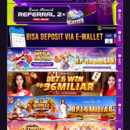
BLOKIR secara PERMANENT dan seluruh saldo dianggap hangus
Syarat & Ketentuan
b. CASHBACK SILVER 5% Untuk Kekalahan Minimal Rp
6.
Keputusan TOTOAGUNG2 adalah MUTLAK dan TIDAK BISA
8. Jika sudah klaim bonus freebet maka tidak bisa klaim bonus
1. Bonus Cashback dibagikan kepada member yang kalah di
10.000.000 - Rp 49.999.999
DIGANGGU GUGAT
harian, begitu juga sebaliknya
SPORTSBOOK di masing - masing provider / per provider sebagai
Extra 4D Prize 2 & 3
c. CASHBACK GOLD 7% Untuk Kekalahan Minimal Rp 50.000.000
9. Keputusan TOTOAGUNG2 adalah MUTLAK dan TIDAK BISA
bentuk apresiasi, dihitung setiap minggunya
INFO
- Rp 199.999.999
EXTRA 4D PRIZE 2 & 3
DIGANGGU GUGAT
2. Bonus Cashback dibagikan
SETIAP HARI KAMIS
Jam 14:00 WIB
3. Perhitungan Bonus Cashback Live Casino dari WIN LOSE hari
• Hadiah Prize 2 4D = 200.000
3.
Dilarang melakukan kecurangan dalam bentuk apapun,
Kamis s/d Rabu (1 Minggu).
TOTOAGUNG2
• Hadiah Prize 3 4D = 150.000
dilarang menggunakan lebih dari 1 akun
4. Cashback Live Casino dibagikan
SETIAP HARI KAMIS
Jam 14.00
Syarat dan ketentuan
Bonus Referral Upto 2%
3. Keputusan TOTOAGUNG2 adalah MUTLAK dan TIDAK BISA
WIB.
1. Wajib mempunyai USERID di TOTOAGUNG2 dan melakukan
INFO
Manajemen Totoagung2
DIGANGGU GUGAT
5. Bonus & Kemenangan dapat dibatalkan secara sepihak jika
Dapatkan Bonus Referral Upto 2% berlaku seumur hidup sebagai
bettingan 4D
Level Cashback, Berdasarkan Minimal Kekalahan
terdapat kesamaan IP, dan data-data, serta jika ditemukan
penghasilan tambahan anda. Pertama daftarkan diri anda
2.
Promo hanya berlaku untuk 4D dengan batasan bettingan
500.000 - 9.999.999 = 3% (LEVEL 1)
indikasi kecurangan dengan mengakali sistem cashback.
menjadi MEMBER TOTOAGUNG2, kemudian ajak teman / rekan
3.000 line, dan minimal betting 1 line Rp 1.000
10.000.000 - 49.999.999 = 5% (LEVEL 2)
6. Semua ketentuan dan syarat adalah mutlak dan tidak dapat
anda bermain di TOTOAGUNG2 dengan menggunakan kode
Deposit E-wallet
3. Promo EXTRA PRIZE 4D berlaku disemua pasaran yang ada di
50.000.000 - 199.999.999 = 7% (LEVEL 3)
diganggu gugat.
referral anda sebagai upline. Sebarkan juga link referral
TOTOAGUNG2
INFO
TOTOAGUNG2 semakin didepan kini bisa menggunakan e-wallet
keseluruh sosial media seperti: Facebook, Twitter, Whatsapp, dan
Terkecuali untuk SINGAPORE hari Senin & Kamis
untuk pengiriman dana deposit ke rekening yang telah disediakan
Forum lainnya.
4.
Apabila sudah mendapatkan jackpot pada prize 1 maka tidak
oleh Manajemen TOTOAGUNG2.
bisa melakukan klaim prize, Begitu juga jika ada dapat di Prize 2 /
TOTOAGUNG2
TOTOAGUNG2
Cara mendapatkan bonus referral:
Prize 3 maka hanya bisa pilih salah satu
SLOT DAILY WINS MEGA GACOR
Gunakan Nominal Unik / Kode Unik saat pengiriman uang ke
1. Login kedalam akun terlebih dahulu
5. Member wajib melakukan klaim hadiah via memo, whatsapp,
INFO
tujuan rekening deposit, untuk mempercepat proses sistem
2. Klik menu referral
ataupun livechat TOTOAGUNG2 dalam waktu 1x24 jam (Zona
Mega Gacor Level 5 (Harian &
terhadap request deposit anda.
3. Copy link referral : https://bagiinfogacor.xyz/register?
Waktu WIB) dengan format #TOTOAGUNG2 #USERID #PASARAN
Tanyakan Nominal Unik / Kode Unik ke Whatsapp atau Livechat
referral=1134996
#PRIZE #ANGKABET
Mingguan)
Resmi TOTOAGUNG2
4. Dan daftarkan downline / rekan anda melalui link referral
6. Apabila tidak melakukan klaim dalam waktu 1x24 jam (Zona
EVOLUTION - BET & WIN
tersebut
Waktu WIB) sejak result maka hadiah akan dianggap hangus
Contoh Penggunaan Nominal Unik / Kode Unik :
INFO
5. Bonus Referral bisa didapatkan ketika downline ada melakukan
7. Tidak berlaku akumulasi atau kelipatan bettingan
Daily Wins Mega Gacor akan berlangsung mulai 30 Maret 2026
Transfer Uang
20.512 / 50.512 / 100.512 / 1.000.512
Bet & Win Cash Drop (Mingguan)
bettingan dipermainan togel.
8.
Bonus & Kemenangan dapat dibatalkan secara sepihak jika
hingga 28 Maret 2027 dengan Total Hadiah sebesar Rp
6. Bonus Referral berlaku disemua pasaran togel
terdapat kesamaan IP, dan data-data, serta jika ditemukan
88.000.000.000 dalam 12 Level.
6 Juli 2026 07:00 - 28 September 2026 06:59 WIB
Ayo segera dapatkan peluang penghasilan tambahan setiap hari
indikasi kecurangan dengan mengakali sistem
Total
Total Hadiah
tanpa modal !!!
PROMO MERDEKA GAJIAN HEBOH
Level
Jadwal (WIB)
9. Syarat dan ketentuan adalah
MUTLAK
dan
TIDAK DAPAT